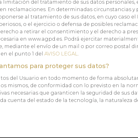
 la limitación del tratamiento de sus datos personale
a en reclamaciones. En determinadas circunstancias y
n oponerse al tratamiento de sus datos, en cuyo caso 
periosos, o el ejercicio o defensa de posibles reclam
derecho a retirar el consentimiento y el derecho a pr
ecesaria en www.agpd.es. Podrá ejercitar materialmen
ue, mediante el envío de un mail o por correo postal
 en el punto 1 del
AVISO LEGAL
.
antamos para proteger sus datos?
atos del Usuario en todo momento de forma absoluta
los mismos, de conformidad con lo previsto en la nor
ivas necesarias que garanticen la seguridad de sus dato
a cuenta del estado de la tecnología, la naturaleza d