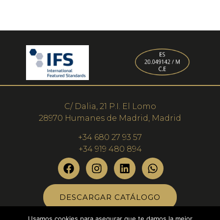
C/ Dalia, 21 P.I. El Lomo
28970 Humanes de Madrid, Madrid
+34 680 27 93 57
+34 919 480 894
DESCARGAR CATÁLOGO
Usamos cookies para asegurar que te damos la mejor